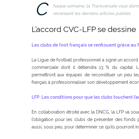
C
haque semaine, la Transversale vous donne 
recensant les derniers articles publiés.
L’accord CVC-LFP se dessine
Les clubs de foot français se renflouent grâce au
La Ligue de football professionnel a signé un accor
commerciale dont il détiendra 13 % du capital. Le
permettront aux équipes de reconstituer un peu leur
français à professionnaliser son développement éco
LFP: Les conditions pour que les clubs touchent l’
En collaboration étroite avec la DNCG, la LFP va s
l’obligation pour les clubs de présenter des fonds 
aussi, sous peu, pour déterminer ce qu’ils pourront i