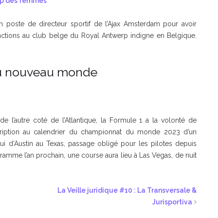
amp des femmes
poste de directeur sportif de l’Ajax Amsterdam pour avoir
nctions au club belge du Royal Antwerp indigne en Belgique.
du nouveau monde
 l’autre coté de l’Atlantique, la Formule 1 a la volonté de
scription au calendrier du championnat du monde 2023 d’un
lui d’Austin au Texas, passage obligé pour les pilotes depuis
ramme l’an prochain, une course aura lieu à Las Vegas, de nuit
La Veille juridique #10 : La Transversale &
Jurisportiva