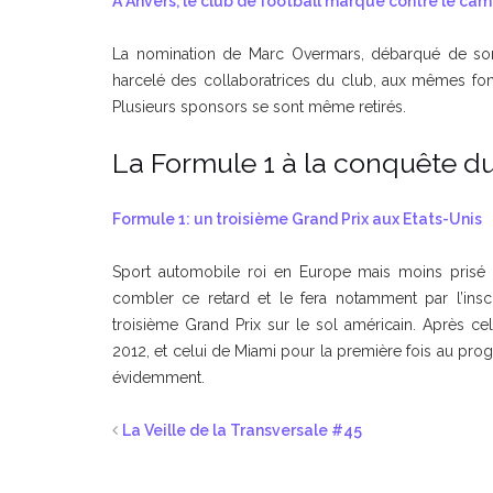
A Anvers, le club de football marque contre le c
La nomination de Marc Overmars, débarqué de son 
harcelé des collaboratrices du club, aux mêmes fo
Plusieurs sponsors se sont même retirés.
La Formule 1 à la conquête 
Formule 1: un troisième Grand Prix aux Etats-Unis
Sport automobile roi en Europe mais moins prisé de
combler ce retard et le fera notamment par l’in
troisième Grand Prix sur le sol américain. Après ce
2012, et celui de Miami pour la première fois au prog
évidemment.
La Veille de la Transversale #45