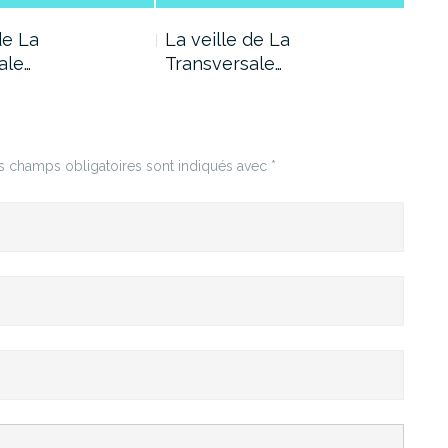
de La
La veille de La
La 
ale…
Transversale…
Tra
 champs obligatoires sont indiqués avec
*