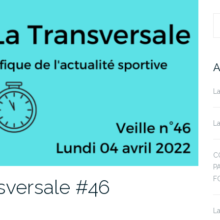
R
A
La
La
C
P
F
nsversale #46
La