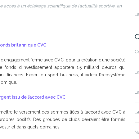
accès à un éclairage scientifique de l’actualité sportive, en
La
C
 fonds britannique CVC
C
d d’engagement ferme avec CVC, pour la création d’une société
 fonds d’investissement apportera 1,5 milliard d’euros qui
La
s finances. Expert du sport business, il aidera l’écosystème
nomique.
La
argent issu de l’accord avec CVC
oumettre le versement des sommes liées à l’accord avec CVC à
L
propres positifs. Des groupes de clubs devraient être formés
nvestir et dans quels domaines.
N