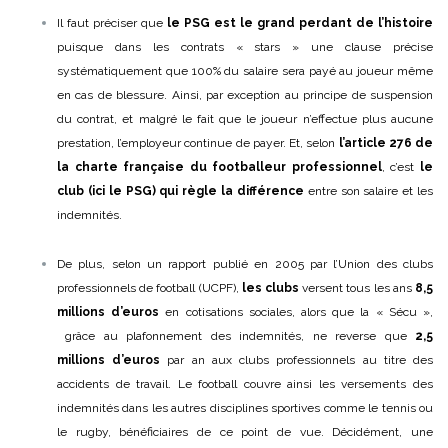
Il faut préciser que
le PSG est le grand perdant de l’histoire
puisque dans les contrats « stars » une clause précise
systématiquement que 100% du salaire sera payé au joueur même
en cas de blessure. Ainsi, par exception au principe de suspension
du contrat, et malgré le fait que le joueur n’effectue plus aucune
prestation, l’employeur continue de payer. Et, selon
l’article 276 de
la charte française du footballeur professionnel
, c’est
le
club (ici le PSG) qui règle la différence
entre son salaire et les
indemnités.
De plus, selon un rapport publié en 2005 par l’Union des clubs
professionnels de football (UCPF),
les clubs
versent tous les ans
8,5
millions d’euros
en cotisations sociales, alors que la « Sécu »,
grâce au plafonnement des indemnités, ne reverse que
2,5
millions d’euro
s
par an aux clubs professionnels au titre des
accidents de travail. Le football couvre ainsi les versements des
indemnités dans les autres disciplines sportives comme le tennis ou
le rugby, bénéficiaires de ce point de vue. Décidément, une