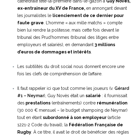
cathédrale tête-la-première dans-le-gazon à
Guy Novès,
ex-entraineur du XV de France,
en annonçant devant
les journalistes le
licenciement de ce dernier pour
faute grave
. L’homme « aux mille matchs » compte
bien lui rendre la politesse, mais cette fois devant le
tribunal des Prud’hommes (tribunal des litiges entre
employeurs et salariés), en demandant
3 millions
d’euros de dommages et intérêts
.
Les subtilités du droit social nous donnent encore une
fois les clefs de compréhension de l’affaire.
Il faut rappeler ici que tout comme les joueurs (v.
Gérard
#1 – Neymar
), Guy Novès était un
salarié
: il fournissait
des
prestations
(entraînements) contre
rémunération
(30 000 € mensuel – le budget shampoing de Neymar)
tout en étant
subordonné à son employeur
(article
1221-2 Code du travail), la
Fédération
Française de
Rugby
. À ce titre, il avait le droit de bénéficier des règles