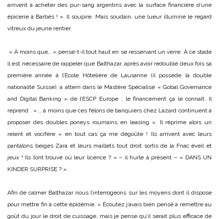
arrivent à acheter des pur-sang argentins avec la surface financière d’une
épicerie à Barbès ! ». Il soupire. Mais soudain, une lueur illumine le regard
vitreux du jeune rentier.
« À moins que… » pense-t-il tout haut en se resservant un verre. À ce stade
il est nécessaire de rappeler que Balthazar, après avoir redoublé deux fois sa
première année à l’Ecole Hôtelière de Lausanne (il possède la double
nationalité Suisse), a atterri dans le Mastère Spécialisé « Gobal Governance
and Digital Banking » de l’ESCP Europe : le financement ça le connaît. Il
reprend : « ….à moins que ces félons de banquiers chez Lazard continuent à
proposer des doubles poneys roumains en leasing ». Il réprime alors un
relent et vocifère « en tout cas ça me dégoûte ! Ils arrivent avec leurs
pantalons beiges Zara et leurs maillets tout droit sortis de la Fnac éveil et
jeux ! Ils l’ont trouvé où leur licence ? » – il hurle à présent – « DANS UN
KINDER SURPRISE ? ».
Afin de calmer Balthazar nous l’interrogeons sur les moyens dont il dispose
pour mettre fin à cette épidémie. « Écoutez j’avais bien pensé à remettre au
goût du jour le droit de cuissage, mais je pense qu’il serait plus efficace de