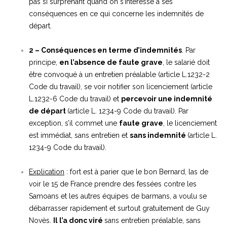
pas si surprenant quand on s’intéresse à ses
conséquences en ce qui concerne les indemnités de
départ.
2 – Conséquences en terme d’indemnités
. Par
principe,
en l’absence de faute grave
, le salarié doit
être convoqué à un entretien préalable (article L.1232-2
Code du travail), se voir notifier son licenciement (article
L.1232-6 Code du travail) et
percevoir une indemnité
de départ
(article L. 1234-9 Code du travail). Par
exception, s’il commet une
faute grave
, le licenciement
est immédiat, sans entretien et
sans indemnité
(article L.
1234-9 Code du travail).
Explication
: fort est à parier que le bon Bernard, las de
voir le 15 de France prendre des fessées contre les
Samoans et les autres équipes de barmans, a voulu se
débarrasser rapidement et surtout gratuitement de Guy
Novès.
Il l’a donc viré
sans entretien préalable, sans