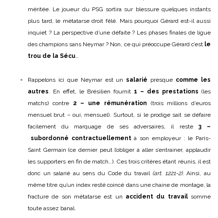
méritée. Le joueur du PSG sortira sur blessure quelques instants
plus tard, le métatarse droit fêlé. Mais pourquoi Gérard est-il aussi
inquiet ? La perspective d’une défaite ? Les phases finales de ligue
des champions sans Neymar ? Non, ce qui préoccupe Gérard c’est
le
trou de la Sécu
…
Rappelons ici que Neymar est un
salarié
presque
comme les
autres
. En effet, le Brésilien fournit
1 – des
prestations
(les
matchs) contre
2 – une
rémunération
(trois millions d’euros
mensuel brut – oui, mensuel). Surtout, si le prodige sait se défaire
facilement du marquage de ses adversaires, il reste
3 –
subordonné contractuellement
à son employeur : le Paris-
Saint Germain (ce dernier peut l’obliger à aller s’entrainer, applaudir
les supporters en fin de match…). Ces trois critères étant réunis, il est
donc un salarié au sens du Code du travail
(art. 1221-2)
. Ainsi, au
même titre qu’un index resté coincé dans une chaine de montage, la
fracture de son métatarse est un
accident du travail
somme
toute assez banal.