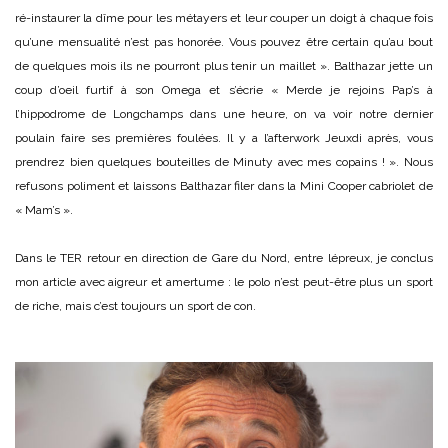
ré-instaurer la dîme pour les métayers et leur couper un doigt à chaque fois
qu’une mensualité n’est pas honorée. Vous pouvez être certain qu’au bout
de quelques mois ils ne pourront plus tenir un maillet ». Balthazar jette un
coup d’oeil furtif à son Omega et s’écrie « Merde je rejoins Pap’s à
l’hippodrome de Longchamps dans une heure, on va voir notre dernier
poulain faire ses premières foulées. Il y a l’afterwork Jeuxdi après, vous
prendrez bien quelques bouteilles de Minuty
avec mes copains
! ». Nous
refusons poliment et laissons Balthazar filer dans la Mini Cooper cabriolet de
« Mam’s ».
Dans le TER retour en direction de Gare du Nord, entre lépreux, je conclus
mon article avec aigreur et amertume : le polo n’est peut-être plus un sport
de riche, mais c’est toujours un sport de con.