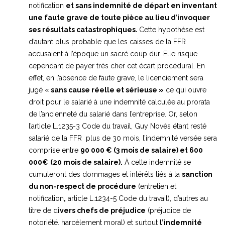
notification
et sans indemnité de départ en inventant
une faute grave de toute pièce au lieu d’invoquer
ses résultats catastrophiques.
Cette hypothèse est
d’autant plus probable que les caisses de la FFR
accusaient à l’époque un sacré coup dur. Elle risque
cependant de payer très cher cet écart procédural. En
effet, en l’absence de faute grave, le licenciement sera
jugé «
sans cause réelle et sérieuse »
ce qui ouvre
droit pour le salarié à une indemnité calculée au prorata
de l’ancienneté du salarié dans l’entreprise. Or, selon
l’article L.1235-3 Code du travail, Guy Novès étant resté
salarié de la FFR plus de 30 mois, l’indemnité versée sera
comprise entre
90 000 € (3 mois de salaire) et 600
000€
(20 mois de salaire)
.
À cette indemnité se
cumuleront des dommages et intérêts liés à la
sanction
du non-respect de procédure
(entretien et
notification
,
article L.1234-5 Code du travail), d’autres au
titre de d
ivers chefs de préjudice
(préjudice de
notoriété, harcèlement moral) et surtout
l’indemnité