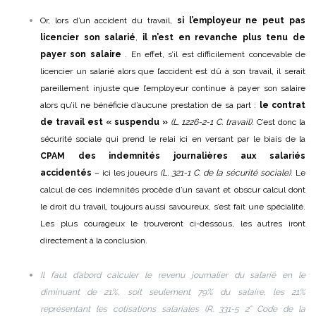
Or, lors d’un accident du travail,
si l’employeur ne peut pas
licencier
son salarié
,
il n’est en revanche plus tenu de
payer son salaire
. En effet, s’il est difficilement concevable de
licencier un salarié alors que l’accident est dû à son travail, il serait
pareillement injuste que l’employeur continue à payer son salaire
alors qu’il ne bénéficie d’aucune prestation de sa part :
le contrat
de travail est « suspendu »
(L. 1226-2-1 C. travail)
. C’est donc la
sécurité sociale qui prend le relai ici en versant par le biais de la
CPAM des indemnités journalières aux salariés
accidentés
– ici les joueurs
(L. 321-1 C. de la sécurité sociale)
. Le
calcul de ces indemnités procède d’un savant et obscur calcul dont
le droit du travail, toujours aussi savoureux, s’est fait une spécialité.
Les plus courageux le trouveront ci-dessous, les autres iront
directement à la conclusion.
Il faut d’abord calculer le revenu journalier du salarié en le
diminuant de 21%, soit seulement 79% du salaire, les 21%
représentant les cotisations salariales (R. 331-5 2° Code de la