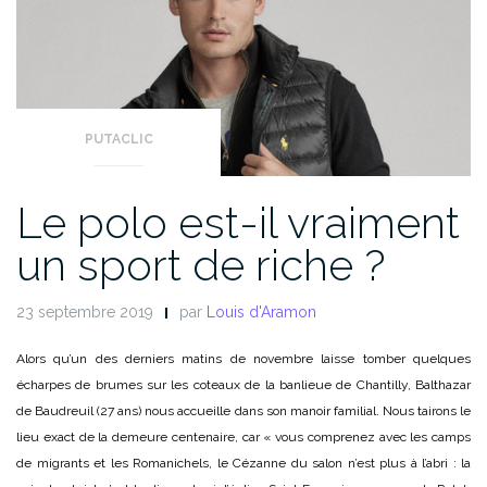
PUTACLIC
Le polo est-il vraiment
un sport de riche ?
23 septembre 2019
par
Louis d'Aramon
Alors qu’un des derniers matins de novembre laisse tomber quelques
écharpes de brumes sur les coteaux de la banlieue de Chantilly, Balthazar
de Baudreuil (27 ans) nous accueille dans son manoir familial. Nous tairons le
lieu exact de la demeure centenaire, car « vous comprenez avec les camps
de migrants et les Romanichels, le Cézanne du salon n’est plus à l’abri : la