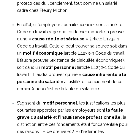
protectrices du licenciement, tout comme un salarié
cadre chez Fleury Michon.
En effet, si l’employeur souhaite licencier son salarié, le
Code du travail exige que ce dernier rapporte
la preuve
d’une «
cause réelle et sérieuse
» (article L.1232-1
Code du travail). Celle-ci peut trouver sa source soit dans
un
motif économique
(article L.1233-3 Code du travail :
il faudra prouver l’existence de difficultés économiques),
soit dans un
motif personnel
(article L.1232-1 Code du
travail) : il faudra prouver qu’une «
cause inhérente à la
personne du salarié
» a justifié le licenciement de ce
dernier (que « c’est de la faute du salarié »).
S’agissant du
motif personnel
, les justifications les plus
courantes apportées par les employeurs sont
la faute
grave du salarié
et
l’insuffisance professionnelle,
la
distinction entre ces fondements étant fondamentale pour
des raisons 1 – de preuve et 2 – d’indemnités.