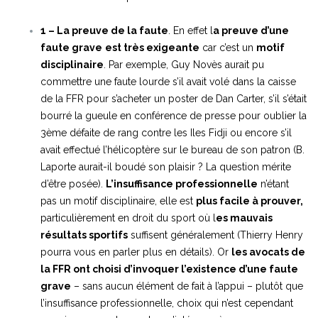
1 – La preuve de la faute
. En effet l
a preuve d’une
faute grave
est très exigeante
car c’est un
motif
disciplinaire
. Par exemple, Guy Novès aurait pu
commettre une faute lourde s’il avait volé dans la caisse
de la FFR pour s’acheter un poster de Dan Carter, s’il s’était
bourré la gueule en conférence de presse pour oublier la
3ème défaite de rang contre les Iles Fidji ou encore s’il
avait effectué l’hélicoptère sur le bureau de son patron (B.
Laporte aurait-il boudé son plaisir ? La question mérite
d’être posée).
L’insuffisance professionnelle
n’étant
pas un motif disciplinaire, elle est
plus facile à prouver,
particulièrement en droit du sport où l
es mauvais
résultats sportifs
suffisent généralement (Thierry Henry
pourra vous en parler plus en détails). Or
les avocats de
la FFR ont choisi d’invoquer l’existence d’une faute
grave
– sans aucun élément de fait à l’appui – plutôt que
l’insuffisance professionnelle, choix qui n’est cependant