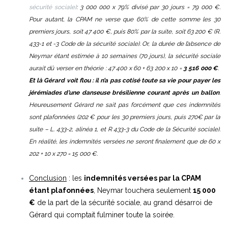
sécurité sociale)
: 3 000 000 x 79% divisé par 30 jours = 79 000 €.
Pour autant, la CPAM ne verse que 60% de cette somme les 30
premiers jours,
soit 47 400 €, puis 80% par la suite, soit 63 200 € (R.
433-1 et -3 Code de la sécurité sociale). Or, la durée de l’absence de
Neymar étant estimée à 10 semaines (70 jours), la sécurité sociale
aurait dû verser en théorie : 47 400 x 60 + 63 200 x 10 =
3 516 000 €
.
Et là Gérard voit flou : il n’a pas cotisé toute sa vie pour payer les
jérémiades d’une danseuse brésilienne courant après un ballon
.
Heureusement Gérard ne sait pas forcément que ces indemnités
sont plafonnées (202 € pour les 30 premiers jours, puis 270€ par la
suite – L. 433-2, alinéa 1, et R 433-3 du Code de la Sécurité sociale
).
En réalité, les indemnités versées ne seront finalement que de 60 x
202 + 10 x 270 = 15 000 €.
Conclusion
: les
indemnités versées par la CPAM
étant plafonnées
, Neymar touchera seulement
15 000
€
de la part de la sécurité sociale, au grand désarroi de
Gérard qui comptait fulminer toute la soirée.