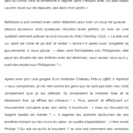
paix du christ c’est le dimanche à l’église Saint François avec un polo Ralph
Lauren noué sur les épaules, pas dans mon jardin ».
Balthazar a pris contact avec notre rédaction pour tirer un coup de gueule. :
depuis plusieurs mois quelques roturiers (avec parfois un nom en une
syllabe) viennent polluer le club-house du Polo Chantilly Club. « Le polo est
un sport de riche et ça doit le rester » lance-t-il après avoir congédié sa
gouvernante. Il nous glisse
« elles sont formidables ces Philippines, elle
paye les études de ses enfants avec les étrennes, vous saviez vous qu’il y
avait des écoles aux Philippines ? ».
Après avoir pris une gorgée d’un modeste Château Petrus 1986, il reprend
« vous comprenez, je n’ai rien contre les gens qui ne sont pas bien nés, c’est
simplement que je les déteste. Ils empestent le mobilier Ikéa et le
déodorant Axe, ça effraie les chevaux ! ». Puis, pensif, et effectuant un
mouvement circulaire avec son verre, il murmure : « mais où trouvent-ils
l’argent bordel de merde ? ». Il regarde les portraits taciturnes de ses
ancêtres trônant sur les murs du salon, en quête d’approbation : « Hein oncle
Philipe ? Où est-ce qu’ils la trouvent ? J
e vois mal comment des smicards