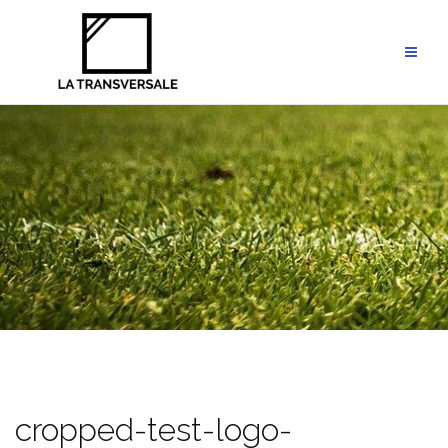
Aller
au
contenu
cropped-test-logo-