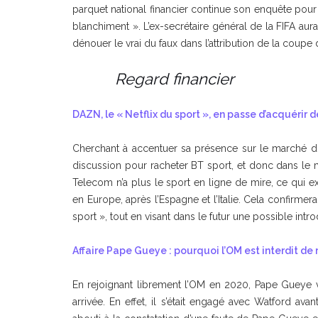
parquet national financier continue son enquête pour
blanchiment ». L’ex-secrétaire général de la FIFA aur
dénouer le vrai du faux dans l’attribution de la coup
Regard financier
DAZN, le « Netflix du sport », en passe d’acquérir 
Cherchant à accentuer sa présence sur le marché du
discussion pour racheter BT sport, et donc dans le 
Telecom n’a plus le sport en ligne de mire, ce qui e
en Europe, après l’Espagne et l’Italie. Cela confirmera
sport », tout en visant dans le futur une possible intr
Affaire Pape Gueye : pourquoi l’OM est interdit d
En rejoignant librement l’OM en 2020, Pape Gueye v
arrivée. En effet, il s’était engagé avec Watford av