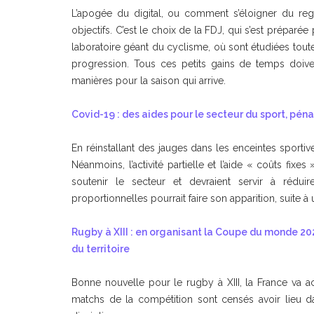
L’apogée du digital, ou comment s’éloigner du reg
objectifs. C’est le choix de la FDJ, qui s’est prépar
laboratoire géant du cyclisme, où sont étudiées tout
progression. Tous ces petits gains de temps doive
manières pour la saison qui arrive.
Covid-19 : des aides pour le secteur du sport, pén
En réinstallant des jauges dans les enceintes sportives
Néanmoins, l’activité partielle et l’aide « coûts fix
soutenir le secteur et devraient servir à rédu
proportionnelles pourrait faire son apparition, suite 
Rugby à XIII : en organisant la Coupe du monde 202
du territoire
Bonne nouvelle pour le rugby à XIII, la France va 
matchs de la compétition sont censés avoir lieu 