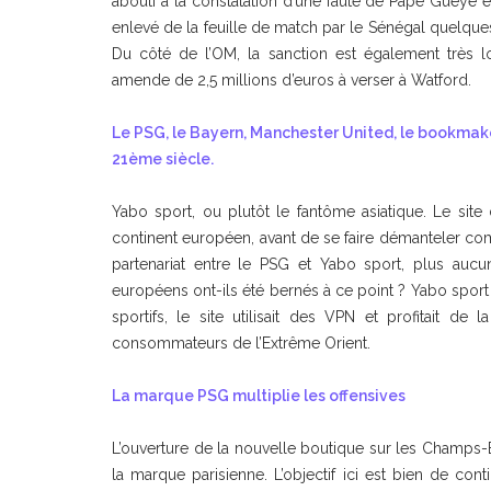
abouti à la constatation d’une faute de Pape Gueye et
enlevé de la feuille de match par le Sénégal quelque
Du côté de l’OM, la sanction est également très l
amende de 2,5 millions d’euros à verser à Watford.
Le PSG, le Bayern, Manchester United, le bookmake
21ème siècle.
Yabo sport, ou plutôt le fantôme asiatique. Le site d
continent européen, avant de se faire démanteler com
partenariat entre le PSG et Yabo sport, plus auc
européens ont-ils été bernés à ce point ? Yabo sport agi
sportifs, le site utilisait des VPN et profitait de 
consommateurs de l’Extrême Orient.
La marque PSG multiplie les offensives
L’ouverture de la nouvelle boutique sur les Champs-E
la marque parisienne. L’objectif ici est bien de conti