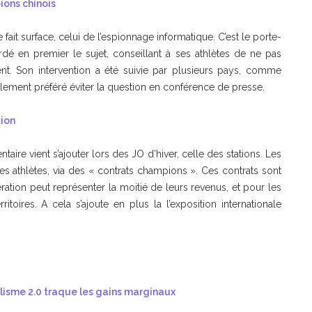
ions chinois
t surface, celui de l’espionnage informatique. C’est le porte-
é en premier le sujet, conseillant à ses athlètes de ne pas
nt. Son intervention a été suivie par plusieurs pays, comme
mplement préféré éviter la question en conférence de presse.
tion
ire vient s’ajouter lors des JO d’hiver, celle des stations. Les
 des athlètes, via des « contrats champions ». Ces contrats sont
ération peut représenter la moitié de leurs revenus, et pour les
itoires. A cela s’ajoute en plus la l’exposition internationale
yclisme 2.0 traque les gains marginaux