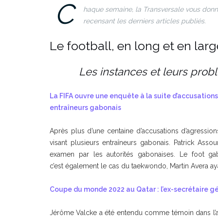
C
haque semaine, la Transversale vous donne 
recensant les derniers articles publiés.
Le football, en long et en larg
Les instances et leurs prob
La FIFA ouvre une enquête à la suite d’accusations
entraîneurs gabonais
Après plus d’une centaine d’accusations d’agressions
visant plusieurs entraîneurs gabonais. Patrick Ass
examen par les autorités gabonaises. Le foot ga
c’est également le cas du taekwondo, Martin Avera ayan
Coupe du monde 2022 au Qatar : l’ex-secrétaire gé
Jérôme Valcke a été entendu comme témoin dans l’aff