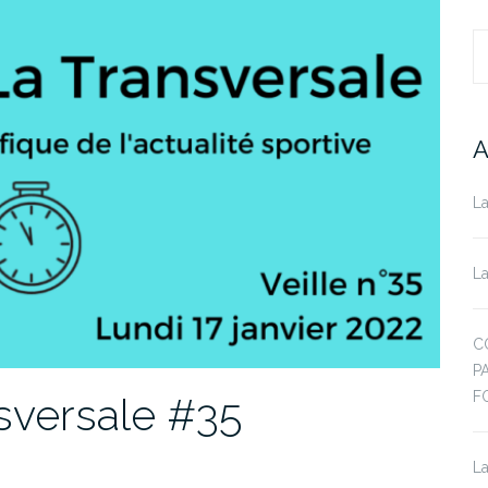
R
A
La
La
C
P
F
nsversale #35
La