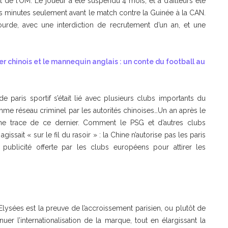
 de l’OM. Le joueur a été suspendu 4 mois, et a d’ailleurs été
s minutes seulement avant le match contre la Guinée à la CAN.
ourde, avec une interdiction de recrutement d’un an, et une
r chinois et le mannequin anglais : un conte du football au
e paris sportif s’était lié avec plusieurs clubs importants du
me réseau criminel par les autorités chinoises…Un an après le
une trace de ce dernier. Comment le PSG et d’autres clubs
ssait « sur le fil du rasoir » : la Chine n’autorise pas les paris
la publicité offerte par les clubs européens pour attirer les
lysées est la preuve de l’accroissement parisien, ou plutôt de
nuer l’internationalisation de la marque, tout en élargissant la