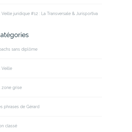
 Veille juridique #12 : La Transversale & Jurisportiva
atégories
oachs sans diplôme
 Veille
 zone grise
es phrases de Gérard
on classé