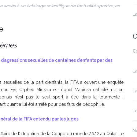
accès à un éclairage scientifique de l’actualité sportive, en
La
e
C
lèmes
C
 d’agressions sexuelles de centaines d’enfants par des
La
 sexuelles de la part d’enfants, la FIFA a ouvert une enquête
oumou Eyi, Orphée Mickala et Triphel Mabicka ont été mis en
La
bonais n’est pas le seul sport à être dans la tourmente :
t quant a lui été arrêté pour des faits de pédophilie.
L
néral de la FIFA entendu par les juges
N
aire de l’attribution de la Coupe du monde 2022 au Qatar. Le