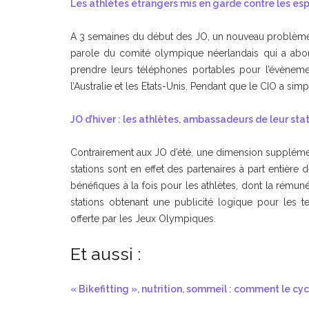
Les athlètes étrangers mis en garde contre les esp
A 3 semaines du début des JO, un nouveau problème fai
parole du comité olympique néerlandais qui a abord
prendre leurs téléphones portables pour l’évèneme
l’Australie et les Etats-Unis. Pendant que le CIO a si
JO d’hiver : les athlètes, ambassadeurs de leur sta
Contrairement aux JO d’été, une dimension supplémenta
stations sont en effet des partenaires à part entière
bénéfiques à la fois pour les athlètes, dont la rémun
stations obtenant une publicité logique pour les terr
offerte par les Jeux Olympiques.
Et aussi :
« Bikefitting », nutrition, sommeil : comment le c