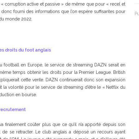
 « corruption active et passive » de même que pour « recel et
a donc fourni des informations que l’on espère suffisantes pour
Pu
e du monde 2022.
des droits du foot anglais
 football en Europe, le service de streaming DAZN serait en
même temps obtenir les droits pour la Premier League. British
xpliquerait cette vente. DAZN continuerait donc son expansion
it la volonté pour le service de streaming d’être le « Netflix du
oduction en bourse.
e recrutement
a finalement coûter plus que ce qu’il n’a apporté depuis son
ant de se rétracter. Le club anglais a déposé un recours ayant