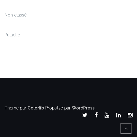
Non classé
Putaclic
Thème par
Colorlib
Propulsé par
WordPress