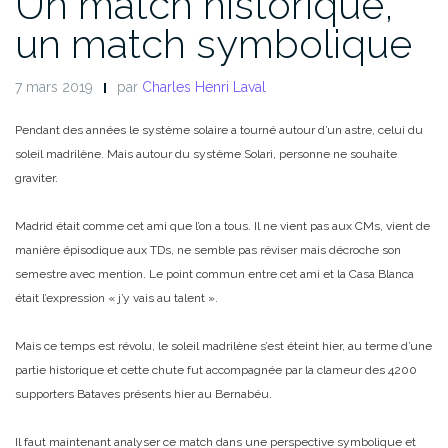
Un match historique,
un match symbolique
7 mars 2019
par
Charles Henri Laval
Pendant des années le système solaire a tourné autour d’un astre, celui du
soleil madrilène. Mais autour du système Solari, personne ne souhaite
graviter.
Madrid était comme cet ami que l’on a tous. Il ne vient pas aux CMs, vient de
manière épisodique aux TDs, ne semble pas réviser mais décroche son
semestre avec mention. Le point commun entre cet ami et la Casa Blanca
était l’expression « j’y vais au talent ».
Mais ce temps est révolu, le soleil madrilène s’est éteint hier, au terme d’une
partie historique et cette chute fut accompagnée par la clameur des 4200
supporters Bataves présents hier au Bernabéu.
Il faut maintenant analyser ce match dans une perspective symbolique et