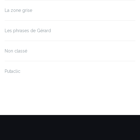
La zone grise
Les phrases de Gérard
Non classé
Putaclic