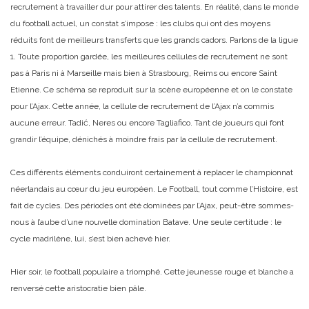
recrutement à travailler dur pour attirer des talents. En réalité, dans le monde
du football actuel, un constat s’impose : les clubs qui ont des moyens
réduits font de meilleurs transferts que les grands cadors. Parlons de la ligue
1. Toute proportion gardée, les meilleures cellules de recrutement ne sont
pas à Paris ni à Marseille mais bien à Strasbourg, Reims ou encore Saint
Etienne. Ce schéma se reproduit sur la scène européenne et on le constate
pour l’Ajax. Cette année, la cellule de recrutement de l’Ajax n’a commis
aucune erreur. Tadić, Neres ou encore Tagliafico. Tant de joueurs qui font
grandir l’équipe, dénichés à moindre frais par la cellule de recrutement.
Ces différents éléments conduiront certainement à replacer le championnat
néerlandais au cœur du jeu européen. Le Football, tout comme l’Histoire, est
fait de cycles. Des périodes ont été dominées par l’Ajax, peut-être sommes-
nous à l’aube d’une nouvelle domination Batave. Une seule certitude : le
cycle madrilène, lui, s’est bien achevé hier.
Hier soir, le football populaire a triomphé. Cette jeunesse rouge et blanche a
renversé cette aristocratie bien pâle.