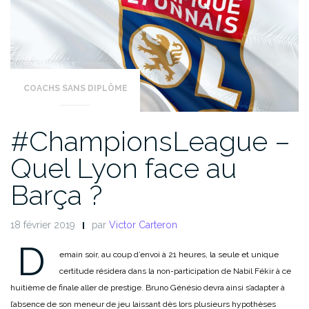
COACHS SANS DIPLÔME
#ChampionsLeague –
Quel Lyon face au
Barça ?
18 février 2019
par
Victor Carteron
D
emain soir, au coup d’envoi à 21 heures, la seule et unique
certitude résidera dans la non-participation de Nabil Fékir à ce
huitième de finale aller de prestige. Bruno Génésio devra ainsi s’adapter à
l’absence de son meneur de jeu laissant dès lors plusieurs hypothèses