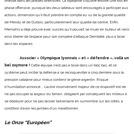
finesse dans les phases offensives. La bipolarité s’illustre encore une fois en
phase offensive, puisque les deux latéraux sont encouragés à participer aux
actions, dimension qu’il faut prendre en compte au vu de la grande qualité
de Mendy et de Dubois, particulièrement leur qualité de centre. Enfin,
Memphis a déjà prouvé avec succès qu’il pouvait se muer en buteur et venir
ainsi libérer de l’espace pour son compère d’attaque Dembélé, plus à l’aise
dans les espaces.
Associer « Olympique lyonnais » et « défendre », voilà un
bel oxymore !
Cette équipe n’est pas à l’aise dans un bloc bas, et ce
système peut inciter la défense à se recroqueviller à cinq derrière sous la
pression catalane pour mieux contenir le génie argentin. Risque
d’humiliation annoncé … L’autre inconvénient majeur de ce dispositif est de
ne pas occuper la largeur du terrain, obligeant par conséquent les milieux à
se déployer pour ne pas laisser l’adversaire en surnombre sur les côtés, à
condition d’avoir les jambes d’un marathonien.
Le Onze “Européen”