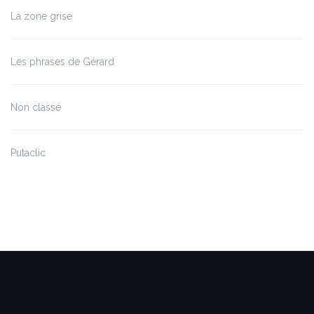
La zone grise
Les phrases de Gérard
Non classé
Putaclic