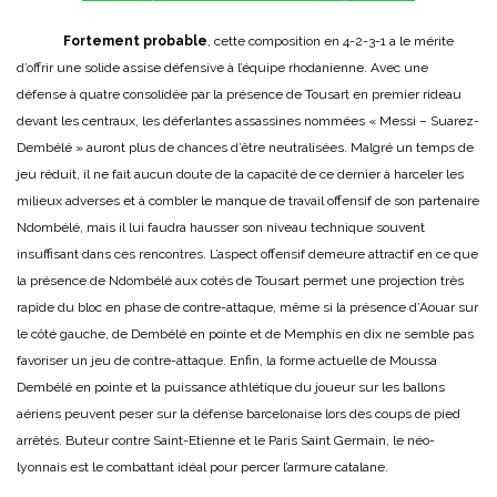
Fortement probable
, cette composition en 4-2-3-1 a le mérite
d’offrir une solide assise défensive à l’équipe rhodanienne. Avec une
défense à quatre consolidée par la présence de Tousart en premier rideau
devant les centraux, les déferlantes assassines nommées « Messi – Suarez-
Dembélé » auront plus de chances d’être neutralisées. Malgré un temps de
jeu réduit, il ne fait aucun doute de la capacité de ce dernier à harceler les
milieux adverses et à combler le manque de travail offensif de son partenaire
Ndombélé, mais il lui faudra hausser son niveau technique souvent
insuffisant dans ces rencontres. L’aspect offensif demeure attractif en ce que
la présence de Ndombélé aux cotés de Tousart permet une projection très
rapide du bloc en phase de contre-attaque, même si la présence d’Aouar sur
le côté gauche, de Dembélé en pointe et de Memphis en dix ne semble pas
favoriser un jeu de contre-attaque. Enfin, la forme actuelle de Moussa
Dembélé en pointe et la puissance athlétique du joueur sur les ballons
aériens peuvent peser sur la défense barcelonaise lors des coups de pied
arrêtés.
Buteur contre Saint-Etienne et le Paris Saint Germain, le néo-
lyonnais est le combattant idéal pour percer l’armure catalane.