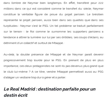
dans l’ombre de Neymar bien longtemps. En effet, transféré pour 222
millions dans ce qui est considéré comme le transfert du siècle, Neymar
constitue la véritable figure de proue du projet parisien. Le brésilien
représente le projet parisien, aussi bien dans ses qualités que dans ses
turpitudes : Neymar c’est le PSG. Un tel problème se traduit parfaitement
sur le terrain : le Roi comme le surnomme les supporters parisiens a
tendance à attirer la lumière sur lui par ses dribbles, ses coups d’éclairs, au
détriment d’un collectif et surtout de Mbappé.
Au-delà, la double présence de Mbappé et de Neymar paraît devenir
progressivement trop lourde pour le PSG. En prenant de plus en plus
importance, ces deux protagonistes ne sont-ils pas devenus plus grand que
le club lui-même ? A ce titre, vendre Mbappé permettrait aussi au PSG
d’alléger un vestiaire trop dur à gérer et à porter.
Le Real Madrid : destination parfaite pour un
destin écrit