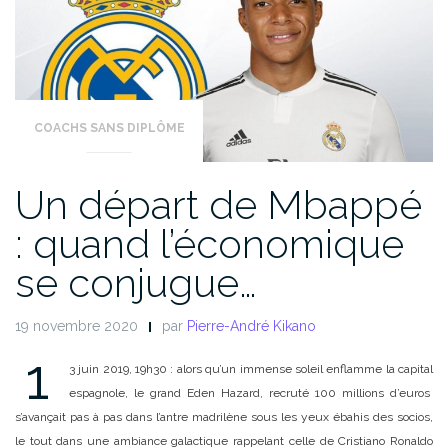
COACHS SANS DIPLÔME
Un départ de Mbappé
: quand l’économique
se conjugue…
19 novembre 2020
par
Pierre-André Kikano
1
3 juin 2019, 19h30 : alors qu’un immense soleil enflamme la capital
espagnole, le grand Eden Hazard, recruté 100 millions d’euros
s’avançait pas à pas dans l’antre madrilène sous les yeux ébahis des socios,
le tout dans une ambiance galactique rappelant celle de Cristiano Ronaldo