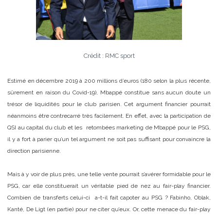
Crédit : RMC sport
Estimé en décembre 2019 à 200 millions d’euros (180 selon la plus récente,
sûrement en raison du Covid-19), Mbappé constitue sans aucun doute un
trésor de liquidités pour le club parisien. Cet argument financier pourrait
néanmoins être contrecarré très facilement. En effet, avec la participation de
QSI au capital du club et les retombées marketing de Mbappé pour le PSG,
il y a fort à parier qu’un tel argument ne soit pas suffisant pour convaincre la
direction parisienne.
Mais à y voir de plus près, une telle vente pourrait s’avérer formidable pour le
PSG, car elle constituerait un véritable pied de nez au fair-play financier.
Combien de transferts celui-ci a-t-il fait capoter au PSG ? Fabinho, Oblak,
Kanté, De Ligt (en partie) pour ne citer qu’eux. Or, cette menace du fair-play