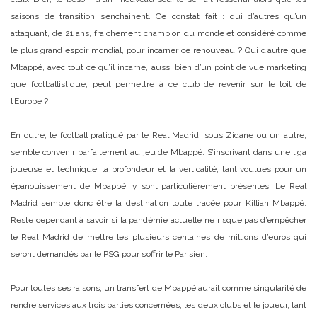
saisons de transition s’enchainent. Ce constat fait : qui d’autres qu’un
attaquant, de 21 ans, fraichement champion du monde et considéré comme
le plus grand espoir mondial, pour incarner ce renouveau ? Qui d’autre que
Mbappé, avec tout ce qu’il incarne, aussi bien d’un point de vue marketing
que footballistique, peut permettre à ce club de revenir sur le toit de
l’Europe ?
En outre, le football pratiqué par le Real Madrid, sous Zidane ou un autre,
semble convenir parfaitement au jeu de Mbappé. S’inscrivant dans une liga
joueuse et technique, la profondeur et la verticalité, tant voulues pour un
épanouissement de Mbappé, y sont particulièrement présentes. Le Real
Madrid semble donc être la destination toute tracée pour Killian Mbappé.
Reste cependant à savoir si la pandémie actuelle ne risque pas d’empêcher
le Real Madrid de mettre les plusieurs centaines de millions d’euros qui
seront demandés par le PSG pour s’offrir le Parisien.
Pour toutes ses raisons, un transfert de Mbappé aurait comme singularité de
rendre services aux trois parties concernées, les deux clubs et le joueur, tant