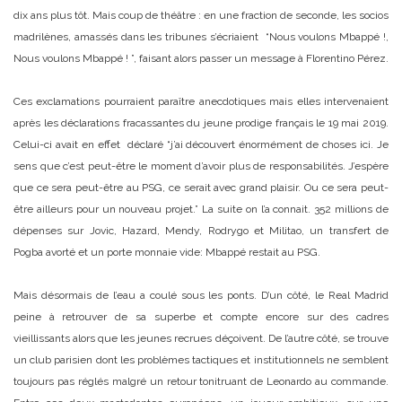
dix ans plus tôt. Mais coup de théâtre : en une fraction de seconde, les socios
madrilènes, amassés dans les tribunes s’écriaient “Nous voulons Mbappé !,
Nous voulons Mbappé ! ”, faisant alors passer un message à Florentino Pérez.
Ces exclamations pourraient paraître anecdotiques mais elles intervenaient
après les déclarations fracassantes du jeune prodige français le 19 mai 2019.
Celui-ci avait en effet déclaré “j’ai découvert énormément de choses ici. Je
sens que c’est peut-être le moment d’avoir plus de responsabilités. J’espère
que ce sera peut-être au PSG, ce serait avec grand plaisir. Ou ce sera peut-
être ailleurs pour un nouveau projet.” La suite on l’a connait. 352 millions de
dépenses sur Jovic, Hazard, Mendy, Rodrygo et Militao, un transfert de
Pogba avorté et un porte monnaie vide: Mbappé restait au PSG.
Mais désormais de l’eau a coulé sous les ponts. D’un côté, le Real Madrid
peine à retrouver de sa superbe et compte encore sur des cadres
vieillissants alors que les jeunes recrues déçoivent. De l’autre côté, se trouve
un club parisien dont les problèmes tactiques et institutionnels ne semblent
toujours pas réglés malgré un retour tonitruant de Leonardo au commande.