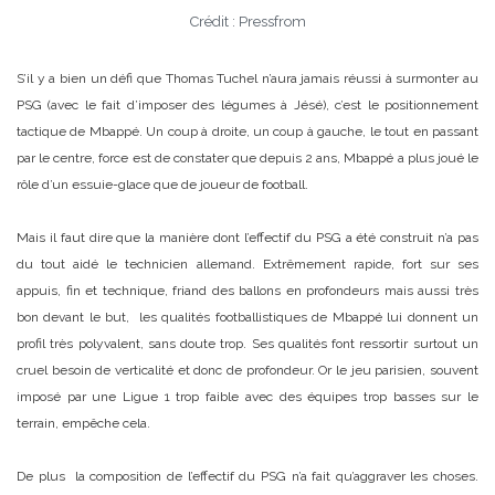
Crédit : Pressfrom
S’il y a bien un défi que Thomas Tuchel n’aura jamais réussi à surmonter au
PSG (avec le fait d’imposer des légumes à Jésé), c’est le positionnement
tactique de Mbappé. Un coup à droite, un coup à gauche, le tout en passant
par le centre, force est de constater que depuis 2 ans, Mbappé a plus joué le
rôle d’un essuie-glace que de joueur de football.
Mais il faut dire que la manière dont l’effectif du PSG a été construit n’a pas
du tout aidé le technicien allemand. Extrêmement rapide, fort sur ses
appuis, fin et technique, friand des ballons en profondeurs mais aussi très
bon devant le but, les qualités footballistiques de Mbappé lui donnent un
profil très polyvalent, sans doute trop. Ses qualités font ressortir surtout un
cruel besoin de verticalité et donc de profondeur. Or le jeu parisien, souvent
imposé par une Ligue 1 trop faible avec des équipes trop basses sur le
terrain, empêche cela.
De plus la composition de l’effectif du PSG n’a fait qu’aggraver les choses.