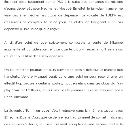
financier pèse justement sur le PSG à la suite des centaines de millions
d’euros dépensés pour Neymar et Mbappé. En effet, le fair-play financier ne
vise pas à empêcher les clubs de dépenser. La volonté de l’UEFA est
d’assurer une comptabilité saine pour les clubs, en l’obligeant à ne pas
dépenser plus que ce qu’elle reçoit.
Ainsi, d’un point de vue strictement comptable la vente de Mbappé
augmenterait considérablement ce que le club « recevra ». Il sera alors
d’autant plus libre dans ses dépenses.
Un tel transfert pourrait en plus ouvrir des possibilités sur le marché des
transferts. Vendre Mbappé serait donc une solution pour reconstruire un
effectif trop pauvre à certains postes, tout en étant dans les clous du fair-
play financier. D’ailleurs, le PSG n’est pas le premier club à se retrouver face à
un tel dilemme.
La Juventus Turin, en 2001, s’était retrouvé dans la même situation avec
Zinedine Zidane. Alors que ce dernier était au sommet de son art mais avait
des envies d’ailleurs, la Juventus avait accepté de s’en séparer contre la