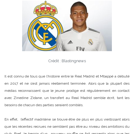
Crédit : Blastingnews
Il est connu de tous que l’histoire entre le Real Madrid et Mbappé a débuté
en 2017 et ne s’est jamais réellement terminée. Alors que la plupart des
médias reconnaissent que le jeune prodige est régulièrement en contact
avec Zinedine Zidane, un transfert au Real Madrid semble écrit, tant les
besoins de chacun des parties seraient comblés.
En effet, l’effectif madrilène se trouve être de plus en plus vieillissant alors
que les récentes recrues ne semblent pas être au niveau des ambitions du
club. Bref, le besoin d’un nouveau souffle se fait ressentir alors que les