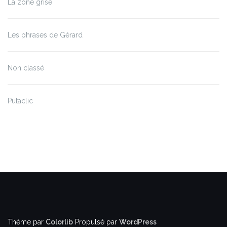
La zone grise
Les phrases de Gérard
Non classé
Putaclic
Thème par
Colorlib
Propulsé par
WordPress