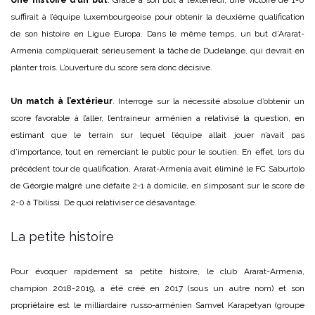
Une histoire d’un but
. Grâce à son but à l’extérieur, une victoire de 1-0
suffirait à l’équipe luxembourgeoise pour obtenir la deuxième qualification
de son histoire en Ligue Europa. Dans le même temps, un but d’Ararat-
Armenia compliquerait sérieusement la tâche de Dudelange, qui devrait en
planter trois. L’ouverture du score sera donc décisive.
Un match à l’extérieur
. Interrogé sur la nécessité absolue d’obtenir un
score favorable à l’aller, l’entraineur arménien a relativisé la question, en
estimant que le terrain sur lequel l’équipe allait jouer n’avait pas
d’importance, tout en remerciant le public pour le soutien. En effet, lors du
précédent tour de qualification, Ararat-Armenia avait éliminé le FC Saburtolo
de Géorgie malgré une défaite 2-1 à domicile, en s’imposant sur le score de
2-0 à Tbilissi. De quoi relativiser ce désavantage.
La petite histoire
Pour évoquer rapidement sa petite histoire, le club Ararat-Armenia,
champion 2018-2019, a été créé en 2017 (sous un autre nom) et son
propriétaire est le milliardaire russo-arménien Samvel Karapetyan (groupe