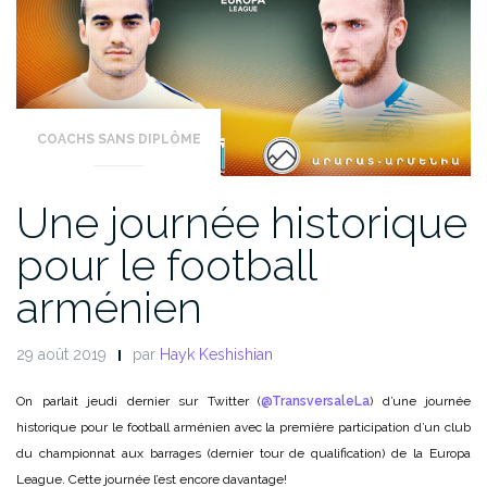
COACHS SANS DIPLÔME
Une journée historique
pour le football
arménien
29 août 2019
par
Hayk Keshishian
On parlait jeudi dernier sur Twitter
(
@TransversaleLa
)
d’une journée
historique pour le football arménien avec la première participation d’un club
du championnat aux barrages (dernier tour de qualification) de la Europa
League. Cette journée l’est encore davantage!