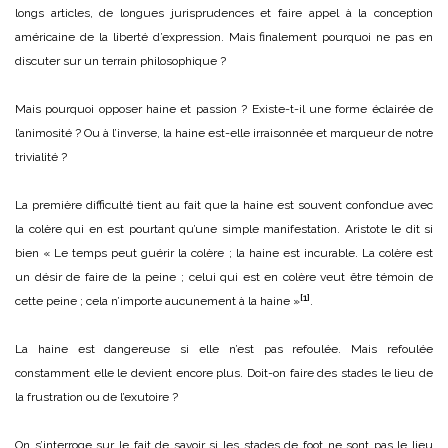
longs articles, de longues jurisprudences et faire appel à la conception
américaine de la liberté d’expression. Mais finalement pourquoi ne pas en
discuter sur un terrain philosophique ?
Mais pourquoi opposer haine et passion ? Existe-t-il une forme éclairée de
l’animosité ? Ou à l’inverse, la haine est-elle irraisonnée et marqueur de notre
trivialité ?
La première difficulté tient au fait que la haine est souvent confondue avec
la colère qui en est pourtant qu’une simple manifestation. Aristote le dit si
bien « Le temps peut guérir la colère ; la haine est incurable. La colère est
un désir de faire de la peine ; celui qui est en colère veut être témoin de
[1]
cette peine ; cela n’importe aucunement à la haine »
.
La haine est dangereuse si elle n’est pas refoulée. Mais refoulée
constamment elle le devient encore plus. Doit-on faire des stades le lieu de
la frustration ou de l’exutoire ?
On s’interroge sur le fait de savoir si les stades de foot ne sont pas le lieu