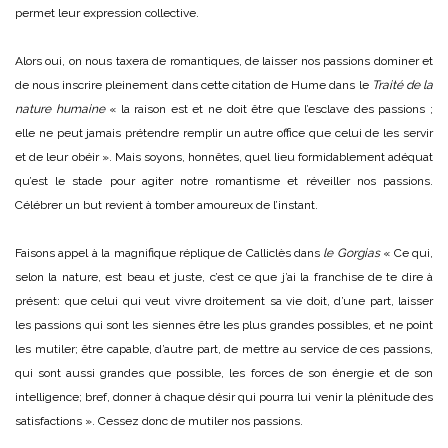
permet leur expression collective.
Alors oui, on nous taxera de romantiques, de laisser nos passions dominer et
de nous inscrire pleinement dans cette citation de Hume dans le
Traité de la
nature humaine
« la raison est et ne doit être que l’esclave des passions ;
elle ne peut jamais prétendre remplir un autre office que celui de les servir
et de leur obéir ». Mais soyons, honnêtes, quel lieu formidablement adéquat
qu’est le stade pour agiter notre romantisme et réveiller nos passions.
Célébrer un but revient à tomber amoureux de l’instant.
Faisons appel à la magnifique réplique de Calliclès dans
le Gorgias
« Ce qui,
selon la nature, est beau et juste, c’est ce que j’ai la franchise de te dire à
présent: que celui qui veut vivre droitement sa vie doit, d’une part, laisser
les passions qui sont les siennes être les plus grandes possibles, et ne point
les mutiler; être capable, d’autre part, de mettre au service de ces passions,
qui sont aussi grandes que possible, les forces de son énergie et de son
intelligence; bref, donner à chaque désir qui pourra lui venir la plénitude des
satisfactions ». Cessez donc de mutiler nos passions.