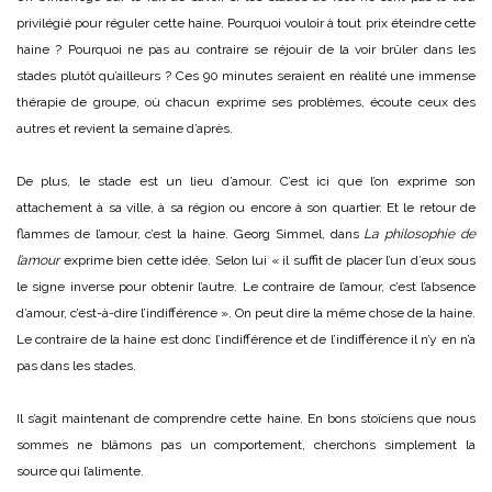
privilégié pour réguler cette haine. Pourquoi vouloir à tout prix éteindre cette
haine ? Pourquoi ne pas au contraire se réjouir de la voir brûler dans les
stades plutôt qu’ailleurs ? Ces 90 minutes seraient en réalité une immense
thérapie de groupe, où chacun exprime ses problèmes, écoute ceux des
autres et revient la semaine d’après.
De plus, le stade est un lieu d’amour. C’est ici que l’on exprime son
attachement à sa ville, à sa région ou encore à son quartier. Et le retour de
flammes de l’amour, c’est la haine. Georg Simmel, dans
La philosophie de
l’amour
exprime bien cette idée. Selon lui « il suffit de placer l’un d’eux sous
le signe inverse pour obtenir l’autre. Le contraire de l’amour, c’est l’absence
d’amour, c’est-à-dire l’indifférence ». On peut dire la même chose de la haine.
Le contraire de la haine est donc l’indifférence et de l’indifférence il n’y en n’a
pas dans les stades.
Il s’agit maintenant de comprendre cette haine. En bons stoïciens que nous
sommes ne blâmons pas un comportement, cherchons simplement la
source qui l’alimente.