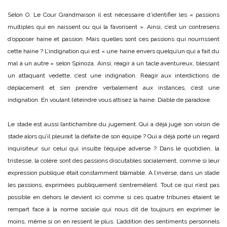
Selon O. Le Cour Grandmaison il est nécessaire d’identifier les « passions
multiples qui en naissent ou qui la favorisent ». Ainsi, c’est un contresens
d’opposer haine et passion. Mais quelles sont ces passions qui nourrissent
cette haine ? L’indignation qui est « une haine envers quelqu’un qui a fait du
mal à un autre » selon Spinoza. Ainsi, réagir à un tacle aventureux, blessant
un attaquant vedette, c’est une indignation. Réagir aux interdictions de
déplacement et s’en prendre verbalement aux instances, c’est une
indignation. En voulant l’éteindre vous attisez la haine. Diable de paradoxe.
Le stade est aussi l’antichambre du jugement. Qui a déjà jugé son voisin de
stade alors qu’il pleurait la défaite de son équipe ? Qui a déjà porté un regard
inquisiteur sur celui qui insulte l’équipe adverse ? Dans le quotidien, la
tristesse, la colère sont des passions discutables socialement, comme si leur
expression publique était constamment blâmable. A l’inverse, dans un stade
les passions, exprimées publiquement s’entremêlent. Tout ce qui n’est pas
possible en dehors le devient ici comme si ces quatre tribunes étaient le
rempart face à la norme sociale qui nous dit de toujours en exprimer le
moins, même si on en ressent le plus. L’addition des sentiments personnels