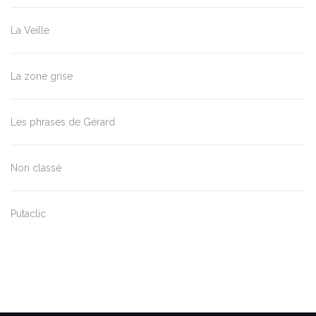
La Veille
La zone grise
Les phrases de Gérard
Non classé
Putaclic