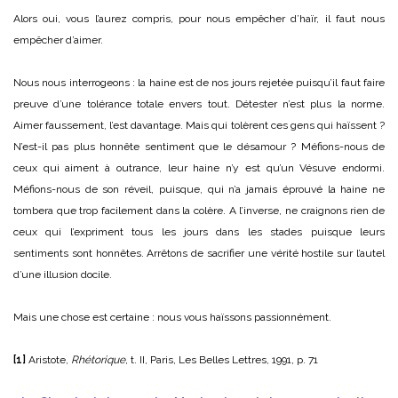
Alors oui, vous l’aurez compris, pour nous empêcher d’haïr, il faut nous
empêcher d’aimer.
Nous nous interrogeons : la haine est de nos jours rejetée puisqu’il faut faire
preuve d’une tolérance totale envers tout. Détester n’est plus la norme.
Aimer faussement, l’est davantage. Mais qui tolèrent ces gens qui haïssent ?
N’est-il pas plus honnête sentiment que le désamour ? Méfions-nous de
ceux qui aiment à outrance, leur haine n’y est qu’un Vésuve endormi.
Méfions-nous de son réveil, puisque, qui n’a jamais éprouvé la haine ne
tombera que trop facilement dans la colère. A l’inverse, ne craignons rien de
ceux qui l’expriment tous les jours dans les stades puisque leurs
sentiments sont honnêtes. Arrêtons de sacrifier une vérité hostile sur l’autel
d’une illusion docile.
Mais une chose est certaine : nous vous haïssons passionnément.
[1]
Aristote,
Rhétorique
, t. II, Paris, Les Belles Lettres, 1991, p. 71